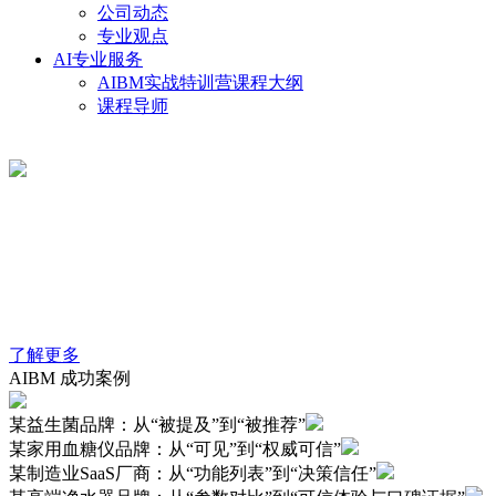
公司动态
专业观点
AI专业服务
AIBM实战特训营课程大纲
课程导师
关于我们
AI品牌信任资产管理解决方案
深蓝领先AI是沃顿倍力旗下的专业AI品牌战略服务平台，专
注于AI生成式搜索时代的品牌增长与信任资产管理。基于沃
顿倍力在消费品领域长期积累的品牌定位与品类战略方法论，
深蓝领先AI提出“AI品牌信任资产管理”理念：不止追求品牌在
AI对话与搜索结果中的“被提及”，更致力于让品牌在A生成的
信息体系中“被理解、被验证、被推荐、被信任”。
了解更多
AIBM 成功案例
某益生菌品牌：从“被提及”到“被推荐”
某家用血糖仪品牌：从“可见”到“权威可信”
某制造业SaaS厂商：从“功能列表”到“决策信任”